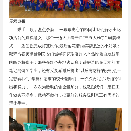
展示成果
秉手回顾，盘点余沥， 一幕幕走心的瞬间让我们解读出此
项活动的真实意义：那个一边大哭着开启“三五太难了” 崩溃模
式，一边倔强完成灯笼制作,最后梨花带雨笑容绽放的小姑娘；
那群当视频播放到天安门城楼亮起璀璨灯光全场哗然自发鼓掌
的民办校孩子；那些在红色基地边认真听讲解边趴在展柜前做
笔记的研学学生；还有反复感谢后提出“以后有这样的好机会一
定想着我们”希翼和恳求的校长老师们，一次次肯定了我们的付
出和努力，一次次为活动的含金量加分，也激励我们一定把工
作做实不浮夸，做精不敷衍，把更好的服务送到真正有需求的
群体手中。