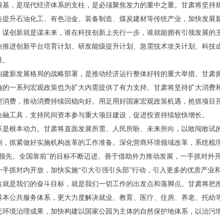
，是现代经济体系的支柱，是必须聚焦发力的重中之重。甘肃将坚持规
造提升石油化工、有色冶金、装备制造、煤炭建材等传统产业，加快发展
。谋创新就是谋未来，谁在科技创新上先行一步，谁就能拥有引领发展的
快推进创新平台培育计划、研发能级提升计划、急需技术攻关计划、科技
量。
新发展格局的战略部署，是推动经济运行整体好转的重大举措。甘肃拥
施的一系列宏观政策也为扩大内需提供了有力支持。甘肃将坚持扩大消费
型消费，推动消费持续回稳向好。用足用好国家宏观政策机遇，抢抓项目
金融工具，支持民间资本参与重大项目建设，促进投资持续较快增长。
根本动力。甘肃将直面发展所需、人民所盼、未来所向，以敢闯敢试的
划，抓紧做好实施机构改革的工作准备。深化营商环境领域改革，系统梳
领先、全国靠前”的目标不断迈进。善于借助外力推动发展，一手抓对外开
一手抓对内开放，加快实施“引大引强引头部”行动，引入更多的优质产业
是我们的奋斗目标，就是我们一切工作的出发点和落脚点。甘肃将把推
基本公共服务体系，更大力度解决就业、教育、医疗、住房、养老、托幼
态环境治理成果，加快构建以国家公园为主体的自然保护地体系，以治污