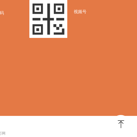
视频号
码
ꁸ
 万网