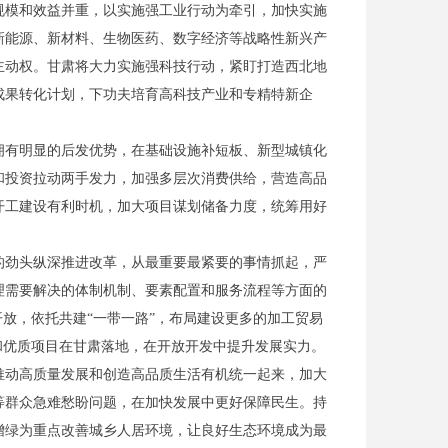
模和效益并重，以实施强工业行动为牵引，加快实施
新能源、新材料、生物医药、数字经济等战略性新兴产
主动权。甘肃将大力实施强科技行动，紧盯打造西北地
成果转化计划，下功夫培育高科技产业和专精特新企
有明显的后发优势，在基础设施补短板、新型城镇化
和投资拉动两手发力，加强多层次消费供给，营造高品
开工建设有利时机，加大项目谋划储备力度，统筹用好
劲头纵深推进改革，从最重要最紧要的事情抓起，严
理需要解决的体制机制、要素配置和服务流程等方面的
放，依托共建“一带一路”，布局建设更多的加工贸易
和优质项目在甘肃落地，在开放开发中提升发展实力。
动高质量发展和创造高品质生活有机统一起来，加大
等群众急难愁盼问题，在加快发展中更好保障民生。持
增绿为重点改善城乡人居环境，让良好生态环境成为最