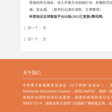
普惠的民生福祉。深入开展主动创稳行动，积极防范
感、安全感。（新华社记者向清凯、王博整理）
科普知识足球新版平台出租(2022已更新(腾讯网)
前一个：
无
ꄴ
后一个：
无
ꄲ
关于我们
中华爱子影视教育促进会（以下简称“促进会”），英文名：Ch
Television Education Council，缩写CAMT
资格的全国性民间社会团体，国家民政部的登记证号
50001755-4，国家业务主管部门为国家广播电视总局