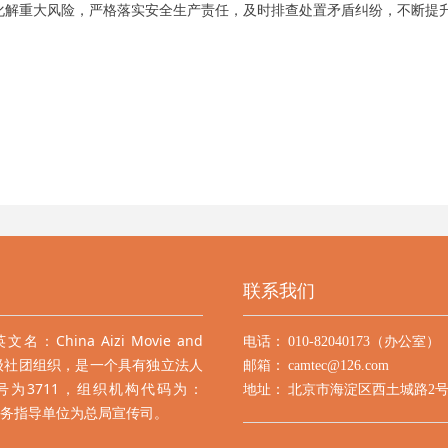
化解重大风险，严格落实安全生产责任，及时排查处置矛盾纠纷，不断提
联系我们
ina Aizi Movie and
电话：
010-82040173（办公室）
EC，国家一级社团组织，是一个具有独立法人
邮箱：
camtec@126.com
为3711，组织机构代码为：
地址：
北京市海淀区西土城路2号
，业务指导单位为总局宣传司。