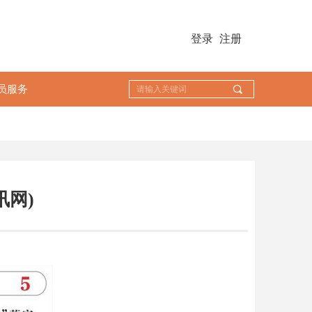
登录
注册
员服务
끠
讯网)