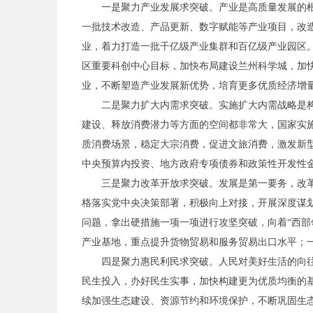
一是聚力产业发展求突破。产业是高质量发展的根基
一批技术改造、产品更新、数字赋能等产业项目，改
业，着力打造一批千亿级产业集群和百亿级产业园区
区重要科创中心目标，加快布局建设兰州科学城，加
业，不断塑造产业发展新优势，培育更多优质经济增
二是聚力扩大内需求突破。实施扩大内需战略是构建
建设、释放消费潜力等方面的空间都非常大，国家实
质消费场景，稳定大宗消费，促进文旅消费，激发新
中央预算内投资、地方政府专项债券和政策性开发性
三是聚力改革开放求突破。发展是第一要务，改革是
格落实党中央决策部署，积极向上对接，开展深度谋
问题，拿出硬措施一项一项进行攻坚突破，向着“西部
产业基地，重点提升货物贸易和服务贸易出口水平；
四是聚力惠民利民求突破。人民对美好生活的向往就
民生投入，办好民生实事，加快构建更为优质均衡的
续加强生态建设、资源节约和环境保护，不断巩固生