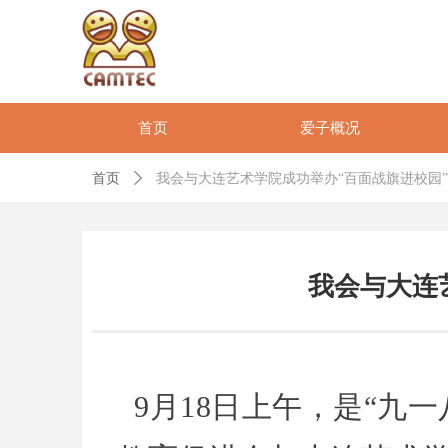
首页
爱子概况
首页
ꄲ
我会与大连艺术学院成功举办“百面战旗进校园
我会与大连
9月
18日上午，是“九