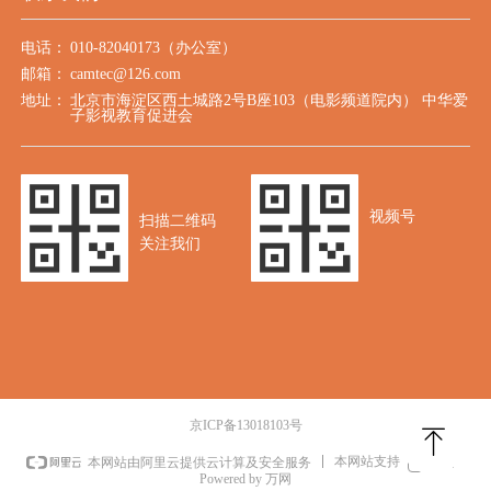
电话：
010-82040173（办公室）
邮箱：
camtec@126.com
地址：
北京市海淀区西土城路2号B座103（电影频道院内） 中华爱
子影视教育促进会
视频号
扫描二维码
关注我们
京ICP备13018103号
ꁸ
本网站支持
IPv6
本网站由阿里云提供云计算及安全服务
Powered by 万网