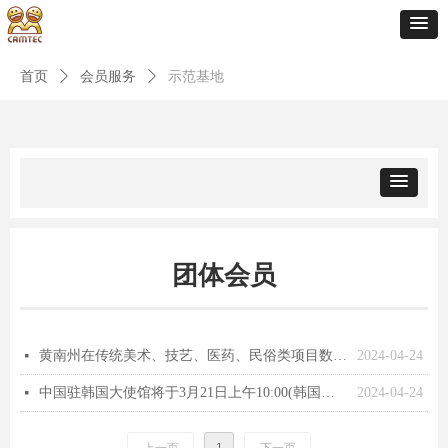
首页
ꄲ
会员服务
ꄲ
示范基地
团体会员
黄南州在传统美术、技艺、医药、民俗类项目数量多，将成为助力乡村振兴、健康青海建设、文旅融合发展、打造国际生态旅游目的地的有力依托和重要载体。
2024-04-24
넷
中国驻韩国大使馆将于3月21日上午10:00(韩国时间)批量开放2023年第三季度婚姻登记预约名额
2024-04-24
넷